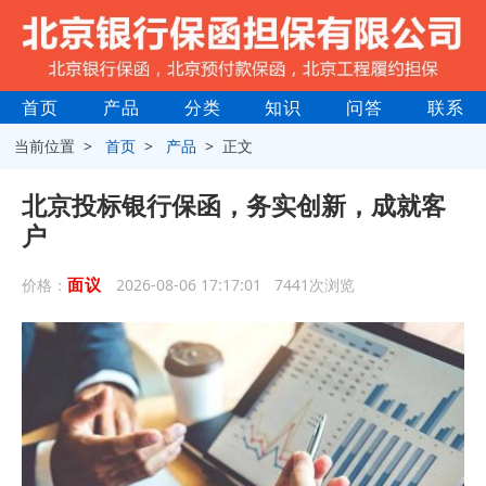
首页
产品
分类
知识
问答
联系
当前位置 >
首页
>
产品
> 正文
北京投标银行保函，务实创新，成就客
户
面议
价格：
2026-08-06 17:17:01 7441次浏览