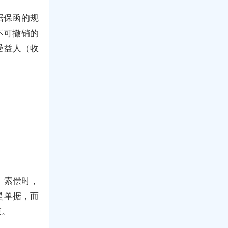
据保函的规
不可撤销的
受益人（收
，索偿时，
是单据，而
束。