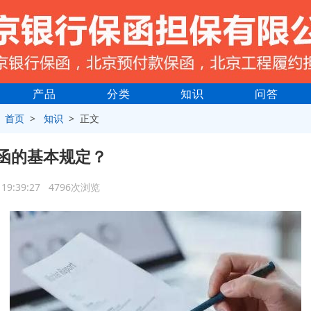
产品
分类
知识
问答
>
首页
>
知识
> 正文
函的基本规定？
3 19:39:27 4796次浏览