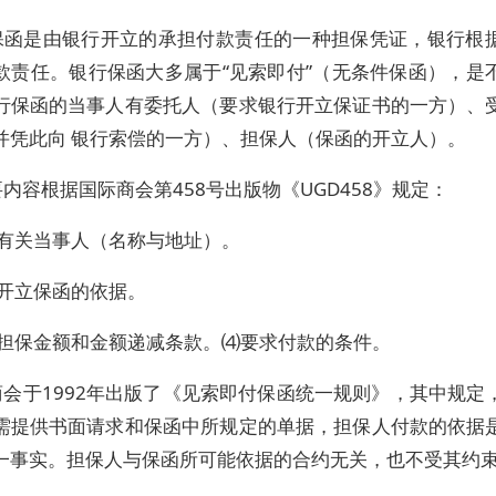
保函是由银行开立的承担付款责任的一种担保凭证，银行根
款责任。银行保函大多属于“见索即付”（无条件保函），是
行保函的当事人有委托人（要求银行开立保证书的一方）、
并凭此向 银行索偿的一方）、担保人（保函的开立人）。
内容根据国际商会第458号出版物《UGD458》规定：
）有关当事人（名称与地址）。
）开立保函的依据。
）担保金额和金额递减条款。⑷要求付款的条件。
商会于1992年出版了《见索即付保函统一规则》，其中规定
需提供书面请求和保函中所规定的单据，担保人付款的依据
一事实。担保人与保函所可能依据的合约无关，也不受其约